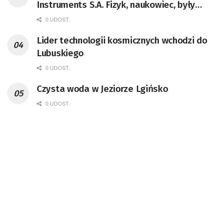
Instruments S.A. Fizyk, naukowiec, były
pracownik CERN w Genewie,
0 UDOST.
przedsiębiorca i nauczyciel akademicki,
Lider technologii kosmicznych wchodzi do
doktor habilitowany nauk fizycznych,
Lubuskiego
koordynator Rady Sektorowej ds.
Kompetencji Przemysłu Lotniczo-
0 UDOST.
Kosmicznego oraz członek Komitetu
Czysta woda w Jeziorze Lgińsko
Badań Kosmicznych i Satelitarnych PAN.
0 UDOST.