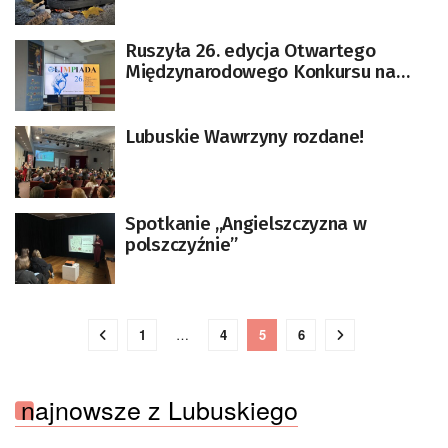
Ruszyła 26. edycja Otwartego
Międzynarodowego Konkursu na
Rysunek Satyryczny
Lubuskie Wawrzyny rozdane!
Spotkanie ,,Angielszczyzna w
polszczyźnie”
1
…
4
5
6
najnowsze z Lubuskiego