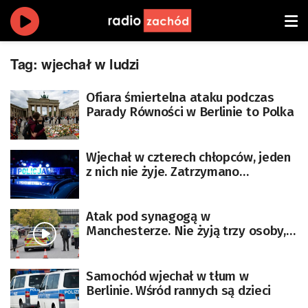
Tag:
wjechał w ludzi
Ofiara śmiertelna ataku podczas
Parady Równości w Berlinie to Polka
Wjechał w czterech chłopców, jeden
z nich nie żyje. Zatrzymano
podejrzewanego kierowcę
Atak pod synagogą w
Manchesterze. Nie żyją trzy osoby,
w tym napastnik [AKTUALIZACJA]
Samochód wjechał w tłum w
Berlinie. Wśród rannych są dzieci