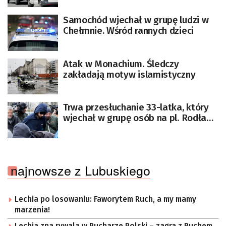
Samochód wjechał w grupę ludzi w
Chełmnie. Wśród rannych dzieci
Atak w Monachium. Śledczy
zakładają motyw islamistyczny
Trwa przesłuchanie 33-latka, który
wjechał w grupę osób na pl. Rodła
[AKTUALIZACJA]
najnowsze z Lubuskiego
Lechia po losowaniu: Faworytem Ruch, a my mamy
marzenia!
Lechia zna rywala w Pucharze Polski – zagra z Ruchem