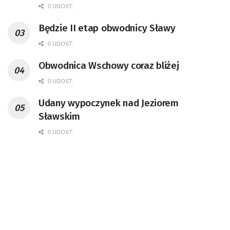
0 UDOST.
Będzie II etap obwodnicy Sławy
0 UDOST.
Obwodnica Wschowy coraz bliżej
0 UDOST.
Udany wypoczynek nad Jeziorem
Sławskim
0 UDOST.