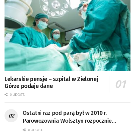
Lekarskie pensje – szpital w Zielonej
Górze podaje dane
0 UDOST.
Ostatni raz pod parą był w 2010 r.
Parowozownia Wolsztyn rozpocznie
remont unikatowego Tr5-65
0 UDOST.