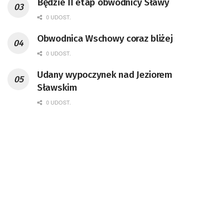
Będzie II etap obwodnicy Sławy
0 UDOST.
Obwodnica Wschowy coraz bliżej
0 UDOST.
Udany wypoczynek nad Jeziorem
Sławskim
0 UDOST.