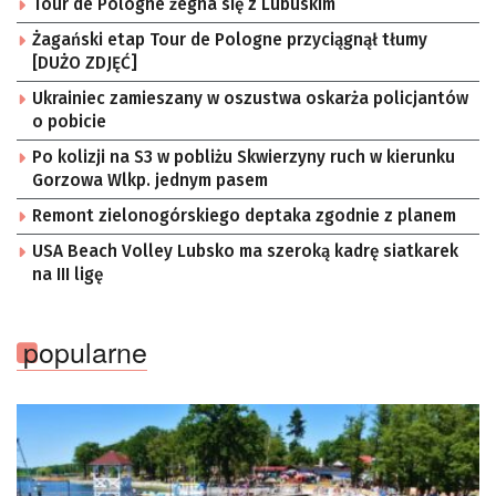
Tour de Pologne żegna się z Lubuskim
Żagański etap Tour de Pologne przyciągnął tłumy
[DUŻO ZDJĘĆ]
Ukrainiec zamieszany w oszustwa oskarża policjantów
o pobicie
Po kolizji na S3 w pobliżu Skwierzyny ruch w kierunku
Gorzowa Wlkp. jednym pasem
Remont zielonogórskiego deptaka zgodnie z planem
USA Beach Volley Lubsko ma szeroką kadrę siatkarek
na III ligę
popularne