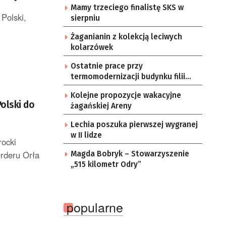
Mamy trzeciego finalistę SKS w
Polski,
sierpniu
Żaganianin z kolekcją leciwych
kolarzówek
Ostatnie prace przy
termomodernizacji budynku filii
żarskiego przedszkola Bajka
Kolejne propozycje wakacyjne
olski do
żagańskiej Areny
Lechia poszuka pierwszej wygranej
w II lidze
rocki
Orderu Orła
Magda Bobryk – Stowarzyszenie
„515 kilometr Odry”
popularne