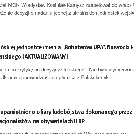
szef MON Władysław Kosiniak-Kamysz zaapelował do władz 
enie decyzji o nadaniu jednej z ukraińskich jednostek wojsk
ińskiej jednostce imienia „Bohaterów UPA”. Nawrocki k
łenskiego [AKTUALIZOWANY]
ada na krytykę po decyzji Zełenskiego. „Nie była wymierzon
krainy odpowiedziało na płynącą z Polski krytykę ...
upamiętniono ofiary ludobójstwa dokonanego przez
nacjonalistów na obywatelach II RP