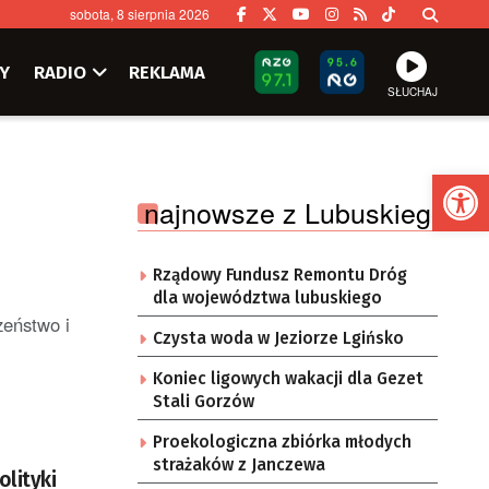
sobota, 8 sierpnia 2026
Y
RADIO
REKLAMA
SŁUCHAJ
Ot
najnowsze z Lubuskiego
Rządowy Fundusz Remontu Dróg
dla województwa lubuskiego
zeństwo i
Czysta woda w Jeziorze Lgińsko
Koniec ligowych wakacji dla Gezet
Stali Gorzów
Proekologiczna zbiórka młodych
strażaków z Janczewa
olityki