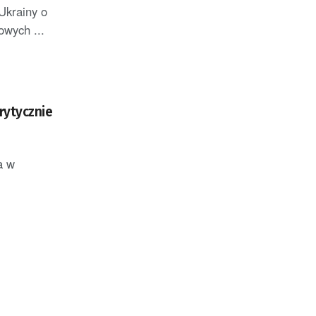
Ukrainy o
owych ...
rytycznie
a w