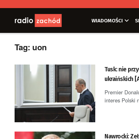
WIADOMOŚCI
S
Tag:
uon
Tusk: nie prz
ukraińskich 
Premier Donald
interes Polski 
Nawrocki: Zeł