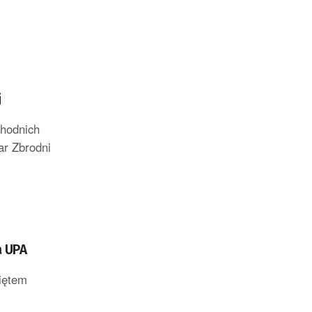
j
chodnich
ar Zbrodni
a UPA
więtem