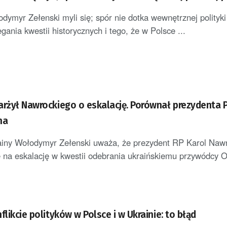
dymyr Zełenski myli się; spór nie dotka wewnętrznej polityki 
gania kwestii historycznych i tego, że w Polsce ...
arżył Nawrockiego o eskalację. Porównał prezydenta P
na
ainy Wołodymyr Zełenski uważa, że prezydent RP Karol Naw
 na eskalację w kwestii odebrania ukraińskiemu przywódcy 
flikcie polityków w Polsce i w Ukrainie: to błąd