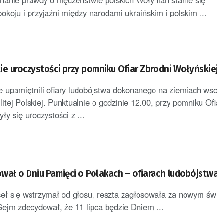
anie prawdy o męczeństwie polskich Wołynian stanie się
koju i przyjaźni między narodami ukraińskim i polskim ...
ie uroczystości przy pomniku Ofiar Zbrodni Wołyńskie
e upamiętnili ofiary ludobójstwa dokonanego na ziemiach ws
itej Polskiej. Punktualnie o godzinie 12.00, przy pomniku Ofi
ły się uroczystości z ...
wał o Dniu Pamięci o Polakach – ofiarach ludobójstw
seł się wstrzymał od głosu, reszta zagłosowała za nowym ś
jm zdecydował, że 11 lipca będzie Dniem ...