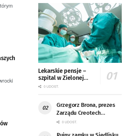
którym
aszych
Lekarskie pensje –
szpital w Zielonej
wrocki
Górze podaje dane
0 UDOST.
Grzegorz Brona, prezes
Zarządu Creotech
Instruments S.A. Fizyk,
0 UDOST.
ków
naukowiec, były
Ruiny zamku w Siedlisku