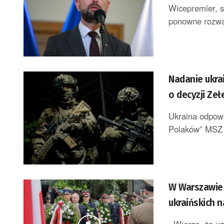
Wicepremier, 
ponowne rozważ
Nadanie ukra
o decyzji Ze
Ukraina odpowi
Polaków” MSZ U
W Warszawie 
ukraińskich 