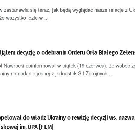
zastanawia się teraz, jak będą wyglądać nasze relacje z Uk
że wszystko idzie w ...
djąłem decyzję o odebraniu Orderu Orła Białego Zełe
l Nawrocki poinformował w piątek (19 czerwca), że wobec z
iny na nadanie jednej z jednostek Sił Zbrojnych ...
pelował do władz Ukrainy o rewizję decyzji ws. nazwa
skowej im. UPA [FILM]