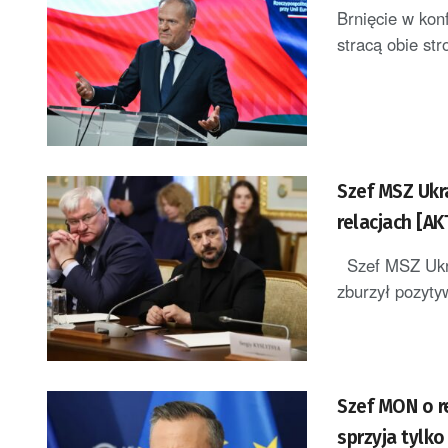
Brnięcie w konf
stracą obie str
Szef MSZ Ukr
relacjach [A
Szef MSZ Ukrai
zburzył pozyty
Szef MON o re
sprzyja tylk