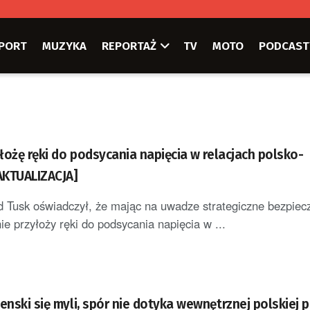
PORT
MUZYKA
REPORTAŻ
TV
MOTO
PODCAST
yłożę ręki do podsycania napięcia w relacjach polsko-
[AKTUALIZACJA]
 Tusk oświadczył, że mając na uwadze strategiczne bezpiec
nie przyłoży ręki do podsycania napięcia w ...
enski się myli, spór nie dotyka wewnętrznej polskiej p