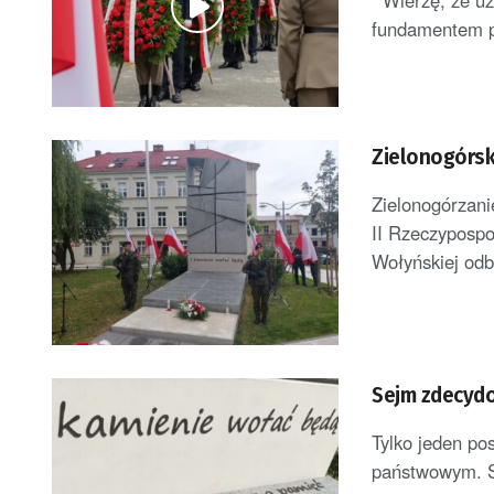
Wierzę, że uzn
fundamentem po
Zielonogórsk
Zielonogórzani
II Rzeczypospol
Wołyńskiej odby
Sejm zdecydo
Tylko jeden po
państwowym. Se