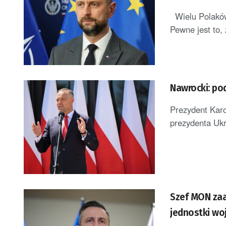
Wielu Polaków 
Pewne jest to, 
Nawrocki: po
Prezydent Karo
prezydenta Ukra
Szef MON zaa
jednostki woj