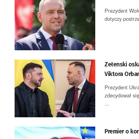
Prezydent Woło
dotyczy postrze
Zełenski osk
Viktora Orba
Prezydent Ukr
zdecydował się
...
Premier o kon