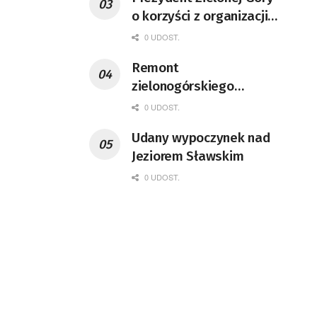
o korzyści z organizacji
mety Tour de Pologne
0 UDOST.
Remont
zielonogórskiego
deptaka zgodnie z
0 UDOST.
planem
Udany wypoczynek nad
Jeziorem Sławskim
0 UDOST.