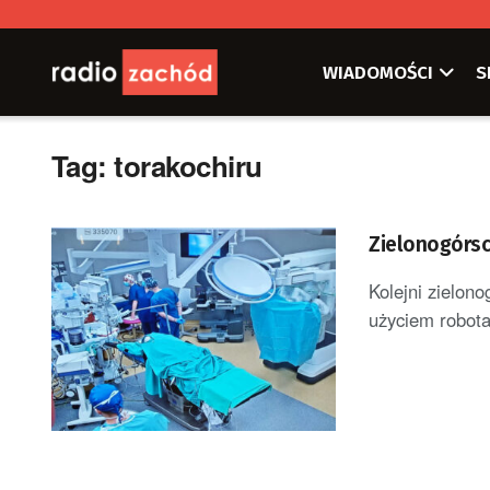
WIADOMOŚCI
S
Tag:
torakochiru
Zielonogórscy
Kolejni zielono
użyciem robota