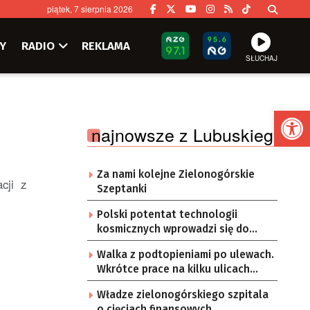
piątek, 7 sierpnia 2026
Y
RADIO
REKLAMA
SŁUCHAJ
Ot
najnowsze z Lubuskiego
Za nami kolejne Zielonogórskie
acji z
Szeptanki
Polski potentat technologii
kosmicznych wprowadzi się do
Zielonej Góry
Walka z podtopieniami po ulewach.
Wkrótce prace na kilku ulicach
Gorzowa
Władze zielonogórskiego szpitala
o cięciach finansowych