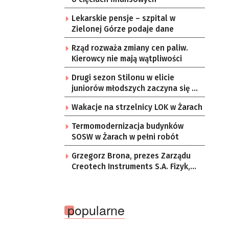
Lekarskie pensje – szpital w
Zielonej Górze podaje dane
Rząd rozważa zmiany cen paliw.
Kierowcy nie mają wątpliwości
Drugi sezon Stilonu w elicie
juniorów młodszych zaczyna się w
sobotę
Wakacje na strzelnicy LOK w Żarach
Termomodernizacja budynków
SOSW w Żarach w pełni robót
Grzegorz Brona, prezes Zarządu
Creotech Instruments S.A. Fizyk,
naukowiec, były pracownik CERN w
Genewie, przedsiębiorca i
nauczyciel akademicki, doktor
popularne
habilitowany nauk fizycznych,
koordynator Rady Sektorowej ds.