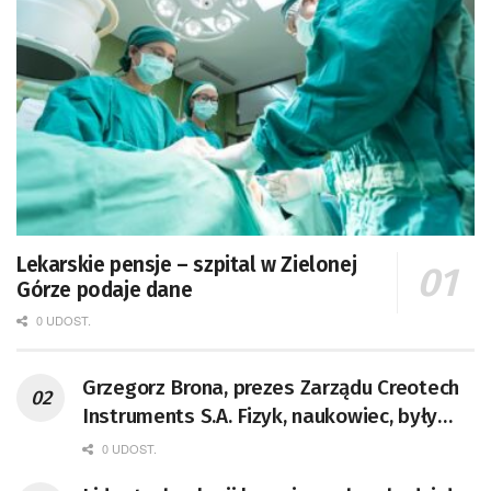
Lekarskie pensje – szpital w Zielonej
Górze podaje dane
0 UDOST.
Grzegorz Brona, prezes Zarządu Creotech
Instruments S.A. Fizyk, naukowiec, były
pracownik CERN w Genewie,
0 UDOST.
przedsiębiorca i nauczyciel akademicki,