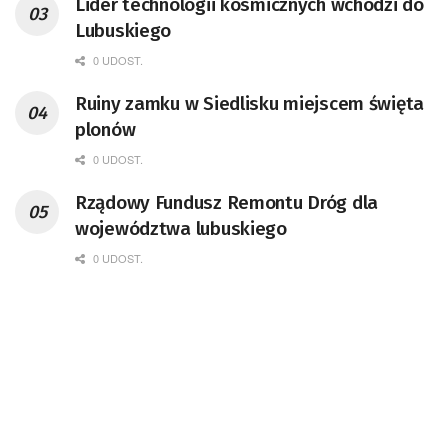
Lider technologii kosmicznych wchodzi do
doktor habilitowany nauk fizycznych,
Lubuskiego
koordynator Rady Sektorowej ds.
Kompetencji Przemysłu Lotniczo-
0 UDOST.
Kosmicznego oraz członek Komitetu
Ruiny zamku w Siedlisku miejscem święta
Badań Kosmicznych i Satelitarnych PAN.
plonów
0 UDOST.
Rządowy Fundusz Remontu Dróg dla
województwa lubuskiego
0 UDOST.