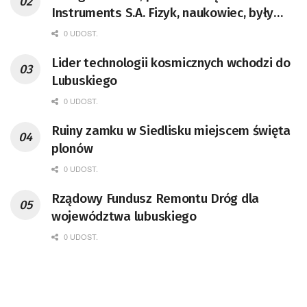
Instruments S.A. Fizyk, naukowiec, były
pracownik CERN w Genewie,
0 UDOST.
przedsiębiorca i nauczyciel akademicki,
Lider technologii kosmicznych wchodzi do
doktor habilitowany nauk fizycznych,
Lubuskiego
koordynator Rady Sektorowej ds.
Kompetencji Przemysłu Lotniczo-
0 UDOST.
Kosmicznego oraz członek Komitetu
Ruiny zamku w Siedlisku miejscem święta
Badań Kosmicznych i Satelitarnych PAN.
plonów
0 UDOST.
Rządowy Fundusz Remontu Dróg dla
województwa lubuskiego
0 UDOST.