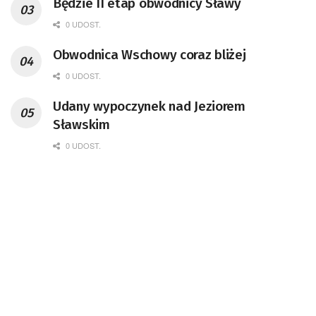
Będzie II etap obwodnicy Sławy
0 UDOST.
Obwodnica Wschowy coraz bliżej
0 UDOST.
Udany wypoczynek nad Jeziorem
Sławskim
0 UDOST.