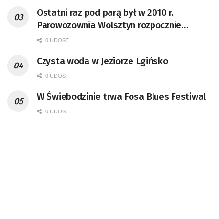
Ostatni raz pod parą był w 2010 r.
Parowozownia Wolsztyn rozpocznie
remont unikatowego Tr5-65
0 UDOST.
Czysta woda w Jeziorze Lgińsko
0 UDOST.
W Świebodzinie trwa Fosa Blues Festiwal
0 UDOST.