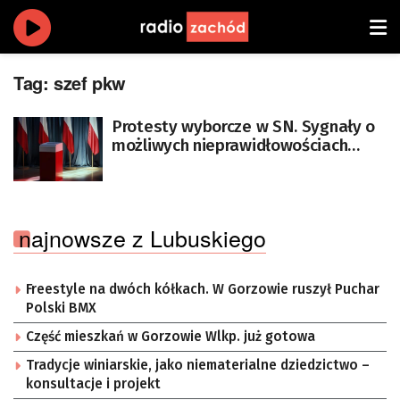
Tag:
szef pkw
Protesty wyborcze w SN. Sygnały o
możliwych nieprawidłowościach
dotyczą nie więcej niż 10
obwodowych komisji wyborczych
najnowsze z Lubuskiego
Freestyle na dwóch kółkach. W Gorzowie ruszył Puchar
Polski BMX
Część mieszkań w Gorzowie Wlkp. już gotowa
Tradycje winiarskie, jako niematerialne dziedzictwo –
konsultacje i projekt