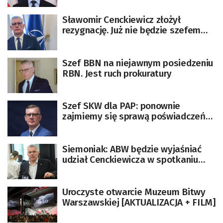
Sławomir Cenckiewicz złożył
rezygnację. Już nie będzie szefem
BBN [AKTUALIZACJA]
Szef BBN na niejawnym posiedzeniu
RBN. Jest ruch prokuratury
Szef SKW dla PAP: ponownie
zajmiemy się sprawą poświadczeń
szefa BBN S. Cenckiewicza, zgodnie
z zaleceniami sądu
Siemoniak: ABW będzie wyjaśniać
udział Cenckiewicza w spotkaniu
RBN
Uroczyste otwarcie Muzeum Bitwy
Warszawskiej [AKTUALIZACJA + FILM]