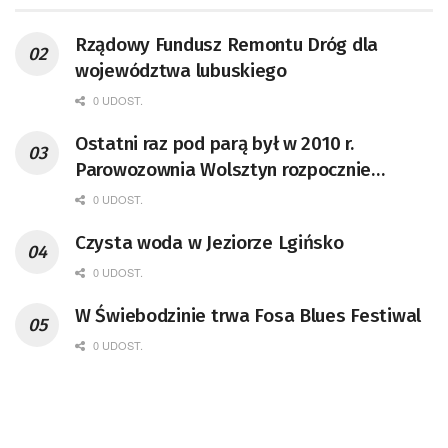
Rządowy Fundusz Remontu Dróg dla
województwa lubuskiego
0 UDOST.
Ostatni raz pod parą był w 2010 r.
Parowozownia Wolsztyn rozpocznie
remont unikatowego Tr5-65
0 UDOST.
Czysta woda w Jeziorze Lgińsko
0 UDOST.
W Świebodzinie trwa Fosa Blues Festiwal
0 UDOST.