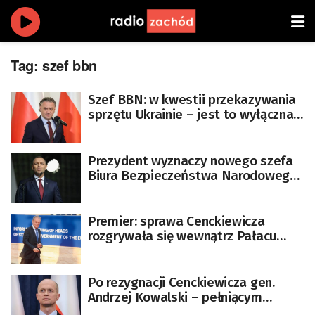
Tag:
szef bbn
Szef BBN: w kwestii przekazywania
sprzętu Ukrainie – jest to wyłączna
kompetencja rządu
Prezydent wyznaczy nowego szefa
Biura Bezpieczeństwa Narodowego.
Padł termin
Premier: sprawa Cenckiewicza
rozgrywała się wewnątrz Pałacu
Prezydenckiego, tam jest walka
między ludźmi prezydenta
Po rezygnacji Cenckiewicza gen.
Andrzej Kowalski – pełniącym
obowiązki szefa BBN