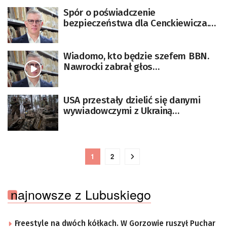
Spór o poświadczenie
bezpieczeństwa dla Cenckiewicza.
„Przyjmuję warunki wojny”
Wiadomo, kto będzie szefem BBN.
Nawrocki zabrał głos
[AKTUALIZACJA]
USA przestały dzielić się danymi
wywiadowczymi z Ukrainą
[AKTUALIZACJA]
1
2
najnowsze z Lubuskiego
Freestyle na dwóch kółkach. W Gorzowie ruszył Puchar