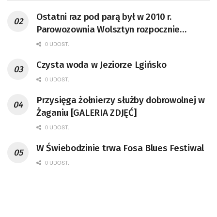
Ostatni raz pod parą był w 2010 r.
Parowozownia Wolsztyn rozpocznie
remont unikatowego Tr5-65
0 UDOST.
Czysta woda w Jeziorze Lgińsko
0 UDOST.
Przysięga żołnierzy służby dobrowolnej w
Żaganiu [GALERIA ZDJĘĆ]
0 UDOST.
W Świebodzinie trwa Fosa Blues Festiwal
0 UDOST.