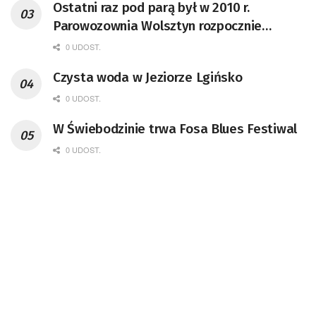
Ostatni raz pod parą był w 2010 r.
Parowozownia Wolsztyn rozpocznie
remont unikatowego Tr5-65
0 UDOST.
Czysta woda w Jeziorze Lgińsko
0 UDOST.
W Świebodzinie trwa Fosa Blues Festiwal
0 UDOST.