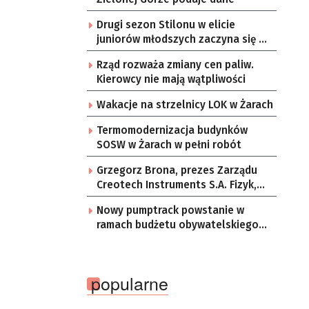
Drugi sezon Stilonu w elicie
juniorów młodszych zaczyna się w
sobotę
Rząd rozważa zmiany cen paliw.
Kierowcy nie mają wątpliwości
Wakacje na strzelnicy LOK w Żarach
Termomodernizacja budynków
SOSW w Żarach w pełni robót
Grzegorz Brona, prezes Zarządu
Creotech Instruments S.A. Fizyk,
naukowiec, były pracownik CERN w
Nowy pumptrack powstanie w
Genewie, przedsiębiorca i
ramach budżetu obywatelskiego
nauczyciel akademicki, doktor
Żar
habilitowany nauk fizycznych,
koordynator Rady Sektorowej ds.
Kompetencji Przemysłu Lotniczo-
popularne
Kosmicznego oraz członek
Komitetu Badań Kosmicznych i