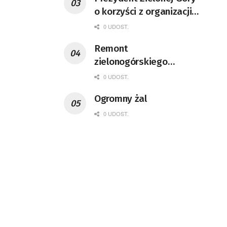
o korzyści z organizacji
mety Tour de Pologne
0 UDOST.
Remont
zielonogórskiego
deptaka zgodnie z
0 UDOST.
planem
Ogromny żal
0 UDOST.