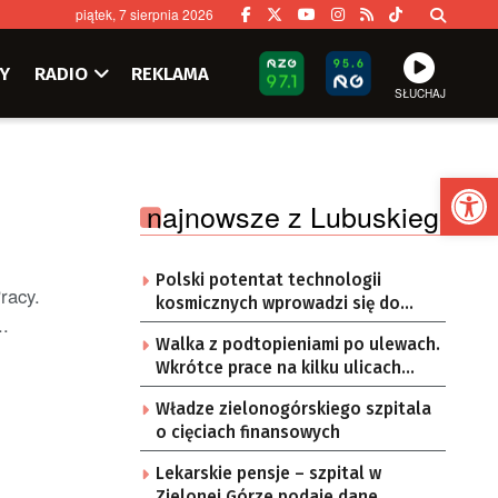
piątek, 7 sierpnia 2026
Y
RADIO
REKLAMA
SŁUCHAJ
Ot
najnowsze z Lubuskiego
Polski potentat technologii
racy.
kosmicznych wprowadzi się do
..
Zielonej Góry
Walka z podtopieniami po ulewach.
Wkrótce prace na kilku ulicach
Gorzowa
Władze zielonogórskiego szpitala
o cięciach finansowych
Lekarskie pensje – szpital w
Zielonej Górze podaje dane