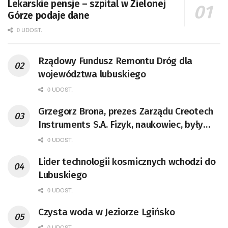
Lekarskie pensje – szpital w Zielonej
Górze podaje dane
0 UDOST.
Rządowy Fundusz Remontu Dróg dla
województwa lubuskiego
0 UDOST.
Grzegorz Brona, prezes Zarządu Creotech
Instruments S.A. Fizyk, naukowiec, były
pracownik CERN w Genewie,
0 UDOST.
przedsiębiorca i nauczyciel akademicki,
Lider technologii kosmicznych wchodzi do
doktor habilitowany nauk fizycznych,
Lubuskiego
koordynator Rady Sektorowej ds.
Kompetencji Przemysłu Lotniczo-
0 UDOST.
Kosmicznego oraz członek Komitetu
Czysta woda w Jeziorze Lgińsko
Badań Kosmicznych i Satelitarnych PAN.
0 UDOST.