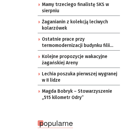
Mamy trzeciego finalistę SKS w
sierpniu
Żaganianin z kolekcją leciwych
kolarzówek
Ostatnie prace przy
termomodernizacji budynku filii
żarskiego przedszkola Bajka
Kolejne propozycje wakacyjne
żagańskiej Areny
Lechia poszuka pierwszej wygranej
w II lidze
Magda Bobryk – Stowarzyszenie
„515 kilometr Odry”
popularne