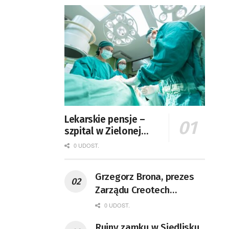
Lekarskie pensje –
szpital w Zielonej
Górze podaje dane
0 UDOST.
Grzegorz Brona, prezes
Zarządu Creotech
Instruments S.A. Fizyk,
0 UDOST.
naukowiec, były
Ruiny zamku w Siedlisku