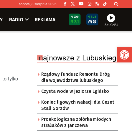
sobota, 8 sierpnia 2026
Y
RADIO
REKLAMA
SŁUCHAJ
Ot
najnowsze z Lubuskiego
Rządowy Fundusz Remontu Dróg
 to tylko
dla województwa lubuskiego
Czysta woda w Jeziorze Lgińsko
Koniec ligowych wakacji dla Gezet
Stali Gorzów
Proekologiczna zbiórka młodych
strażaków z Janczewa