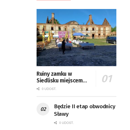
Ruiny zamku w
Siedlisku miejscem
święta plonów
0 UDOST.
Będzie II etap obwodnicy
Sławy
0 UDOST.