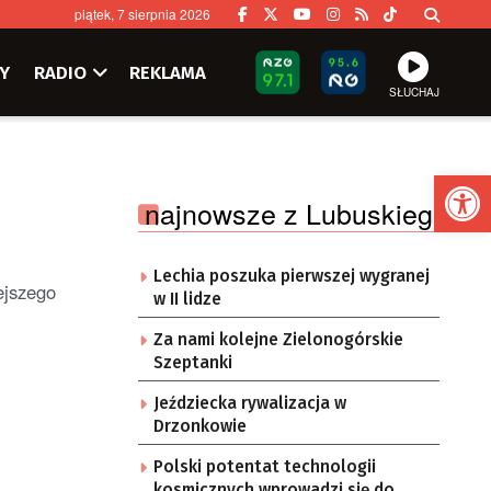
piątek, 7 sierpnia 2026
Y
RADIO
REKLAMA
SŁUCHAJ
Ot
najnowsze z Lubuskiego
Lechia poszuka pierwszej wygranej
ejszego
w II lidze
Za nami kolejne Zielonogórskie
Szeptanki
Jeździecka rywalizacja w
Drzonkowie
Polski potentat technologii
kosmicznych wprowadzi się do