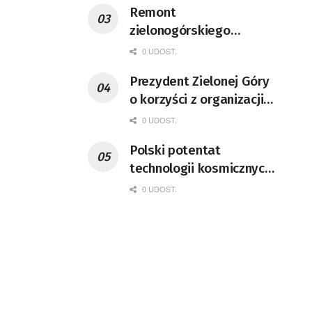
Remont
zielonogórskiego
deptaka zgodnie z
0 UDOST.
planem
Prezydent Zielonej Góry
o korzyści z organizacji
mety Tour de Pologne
0 UDOST.
Polski potentat
technologii kosmicznych
wprowadzi się do Zielonej
0 UDOST.
Góry