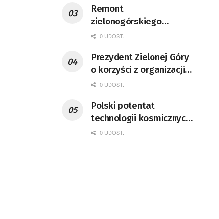
Remont
zielonogórskiego
deptaka zgodnie z
0 UDOST.
planem
Prezydent Zielonej Góry
o korzyści z organizacji
mety Tour de Pologne
0 UDOST.
Polski potentat
technologii kosmicznych
wprowadzi się do Zielonej
0 UDOST.
Góry