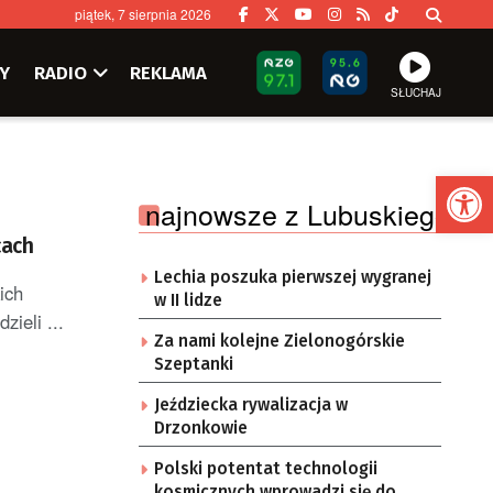
piątek, 7 sierpnia 2026
Y
RADIO
REKLAMA
SŁUCHAJ
Ot
najnowsze z Lubuskiego
cach
Lechia poszuka pierwszej wygranej
ich
w II lidze
ieli ...
Za nami kolejne Zielonogórskie
Szeptanki
Jeździecka rywalizacja w
Drzonkowie
Polski potentat technologii
kosmicznych wprowadzi się do