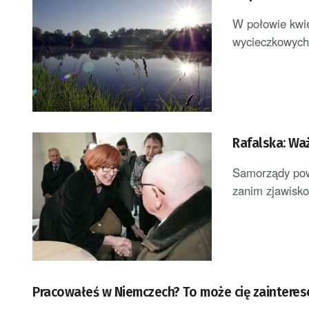
W połowie kwie
wycieczkowych 
Rafalska: Wa
Samorządy powi
zanim zjawisko
Pracowałeś w Niemczech? To może cię zaintere