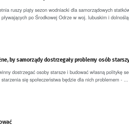
tnia ruszy piąty sezon wodniacki dla samorządowych statkó
pływających po Środkowej Odrze w woj. lubuskim i dolnośląs
żne, by samorządy dostrzegały problemy osób starsz
nny dostrzegać osoby starsze i budować własną politykę se
 starzenia się społeczeństwa będzie dla nich problemem - ...
sować