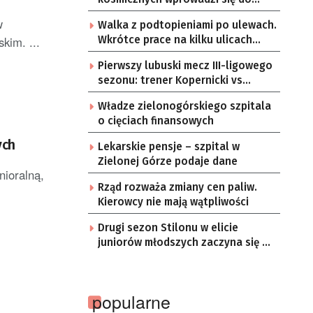
Zielonej Góry
w
Walka z podtopieniami po ulewach.
kim. ...
Wkrótce prace na kilku ulicach
Gorzowa
Pierwszy lubuski mecz III-ligowego
sezonu: trener Kopernicki vs
starzy znajomi
Władze zielonogórskiego szpitala
o cięciach finansowych
ych
Lekarskie pensje – szpital w
Zielonej Górze podaje dane
nioralną,
Rząd rozważa zmiany cen paliw.
Kierowcy nie mają wątpliwości
Drugi sezon Stilonu w elicie
juniorów młodszych zaczyna się w
sobotę
popularne