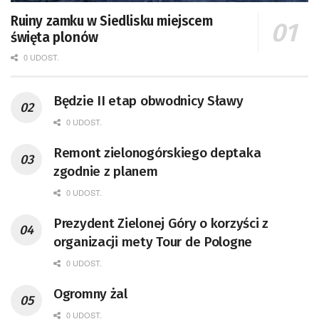
Ruiny zamku w Siedlisku miejscem
święta plonów
0 UDOST.
Będzie II etap obwodnicy Sławy
0 UDOST.
Remont zielonogórskiego deptaka
zgodnie z planem
0 UDOST.
Prezydent Zielonej Góry o korzyści z
organizacji mety Tour de Pologne
0 UDOST.
Ogromny żal
0 UDOST.