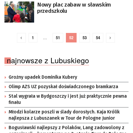
Nowy plac zabaw w sławskim
przedszkolu
1
…
51
52
53
54
najnowsze z Lubuskiego
Groźny upadek Dominika Kubery
Olimp AZS UZ pozyskał doświadczonego bramkarza
Stal wygrała w Bydgoszczy i jest już praktycznie pewna
finału
Młodzi kolarze poszli w ślady dorosłych. Kaja Królik
najlepsza z Lubuszanek w Tour de Pologne Junior
Bogusławski najlepszy z Polaków, Lang zadowolony z