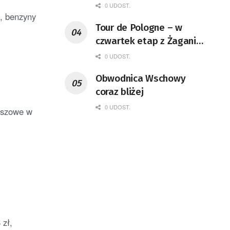
0 UDOST.
ł, benzyny
Tour de Pologne – w
czwartek etap z Żagania
do Karpacza
0 UDOST.
Obwodnica Wschowy
coraz bliżej
0 UDOST.
oszowe w
 zł,