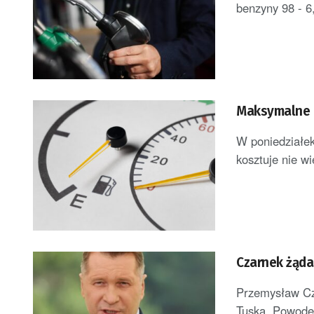
benzyny 98 - 6,
Maksymalne c
W poniedziałek 
kosztuje nie wi
Czarnek żąda
Przemysław Cza
Tuska. Powodem