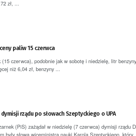
72 zł, ...
eny paliw 15 czerwca
(15 czerwca), podobnie jak w sobotę i niedzielę, litr benzyn
ęcej niż 6,04 zł, benzyny ...
 dymisji rządu po słowach Szeptyckiego o UPA
rnek (PiS) zażądał w niedzielę (7 czerwca) dymisji rządu 
 były słowa wiceministra nauki Karola Szeptyckiego, który .