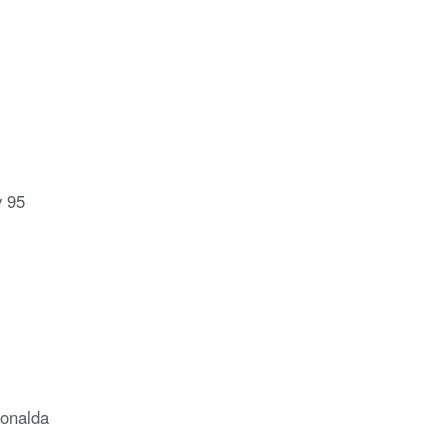
y 95
Donalda
..