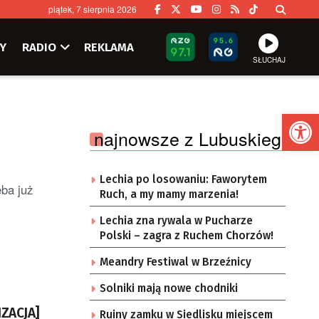
piątek, 7 sierpnia 2026
Y
RADIO
REKLAMA
SŁUCHAJ
Ot
najnowsze z Lubuskiego
Lechia po losowaniu: Faworytem
eba już
Ruch, a my mamy marzenia!
Lechia zna rywala w Pucharze
Polski – zagra z Ruchem Chorzów!
Meandry Festiwal w Brzeźnicy
Solniki mają nowe chodniki
IZACJA]
Ruiny zamku w Siedlisku miejscem