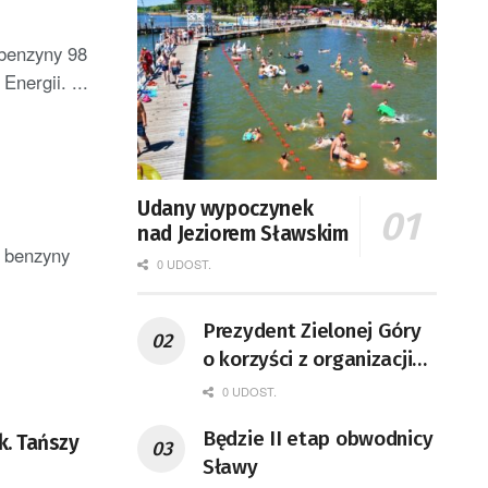
 benzyny 98
Energii. ...
Udany wypoczynek
nad Jeziorem Sławskim
, benzyny
0 UDOST.
Prezydent Zielonej Góry
o korzyści z organizacji
mety Tour de Pologne
0 UDOST.
Będzie II etap obwodnicy
k. Tańszy
Sławy