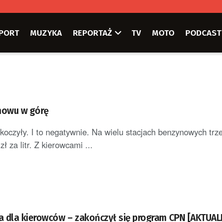
PORT
MUZYKA
REPORTAŻ
TV
MOTO
PODCAST
nowu w górę
koczyły. I to negatywnie. Na wielu stacjach benzynowych trz
ł za litr. Z kierowcami ...
 dla kierowców – zakończył się program CPN [AKTUAL