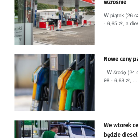
wzrośnie
W piątek (26 c
- 6,65 zł, a di
Nowe ceny pa
W środę (24 cz
98 - 6,68 zł, ...
We wtorek ce
będzie diesel