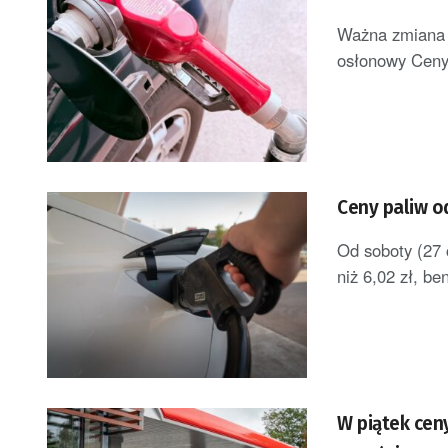
Ważna zmiana d
osłonowy Ceny 
Ceny paliw o
Od soboty (27 
niż 6,02 zł, be
W piątek cen