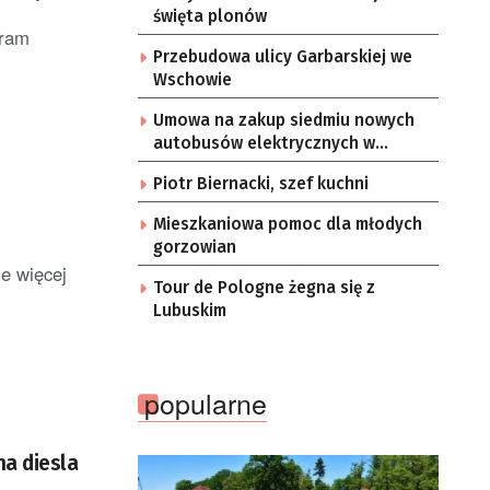
święta plonów
gram
Przebudowa ulicy Garbarskiej we
Wschowie
Umowa na zakup siedmiu nowych
autobusów elektrycznych w
Zielonej Górze
Piotr Biernacki, szef kuchni
Mieszkaniowa pomoc dla młodych
gorzowian
ie więcej
Tour de Pologne żegna się z
Lubuskim
popularne
na diesla