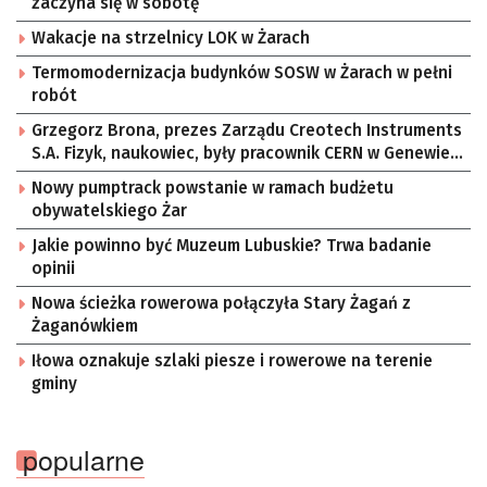
zaczyna się w sobotę
Wakacje na strzelnicy LOK w Żarach
Termomodernizacja budynków SOSW w Żarach w pełni
robót
Grzegorz Brona, prezes Zarządu Creotech Instruments
S.A. Fizyk, naukowiec, były pracownik CERN w Genewie,
przedsiębiorca i nauczyciel akademicki, doktor
Nowy pumptrack powstanie w ramach budżetu
habilitowany nauk fizycznych, koordynator Rady
obywatelskiego Żar
Sektorowej ds. Kompetencji Przemysłu Lotniczo-
Kosmicznego oraz członek Komitetu Badań
Jakie powinno być Muzeum Lubuskie? Trwa badanie
Kosmicznych i Satelitarnych PAN.
opinii
Nowa ścieżka rowerowa połączyła Stary Żagań z
Żaganówkiem
Iłowa oznakuje szlaki piesze i rowerowe na terenie
gminy
popularne