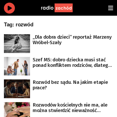
Tag:
rozwód
„Dla dobra dzieci” reportaż Marzeny
Wróbel-Szały
Szef MS: dobro dziecka musi stać
ponad konfliktem rodziców, dlatego
przygotowujemy „Pakiet
Rodzicielski”
Rozwód bez sądu. Na jakim etapie
prace?
Rozwodów kościelnych nie ma, ale
można stwierdzić nieważność
małżeństwa. Ksiądz katolicki