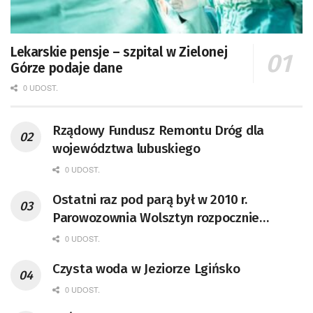
Lekarskie pensje – szpital w Zielonej
Górze podaje dane
0 UDOST.
Rządowy Fundusz Remontu Dróg dla
województwa lubuskiego
0 UDOST.
Ostatni raz pod parą był w 2010 r.
Parowozownia Wolsztyn rozpocznie
remont unikatowego Tr5-65
0 UDOST.
Czysta woda w Jeziorze Lgińsko
0 UDOST.