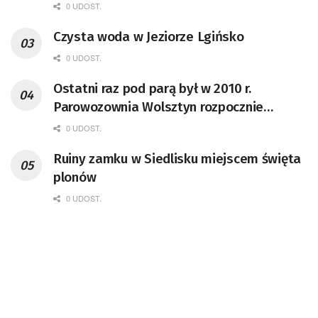
0 UDOST.
Czysta woda w Jeziorze Lgińsko
0 UDOST.
Ostatni raz pod parą był w 2010 r.
Parowozownia Wolsztyn rozpocznie
remont unikatowego Tr5-65
0 UDOST.
Ruiny zamku w Siedlisku miejscem święta
plonów
0 UDOST.