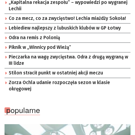
„Kapitalna rekacja zespołu” – wypowiedzi po wygranej
Lechii
Co za mecz, co za zwycięstwo! Lechia miażdży Sokoła!
Lebiediew najlepszy z lubuskich klubów w GP Łotwy
Odra na remis z Polonią
Piknik w „Winnicy pod Wieżą”
Pieczarka na wagę zwycięstwa. Odra z drugą wygraną w
III lidze
Stilon stracił punkt w ostatniej akcji meczu
Zorza Ochla udanie rozpoczęła sezon w klasie
okręgowej
popularne