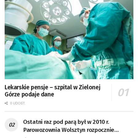
Lekarskie pensje – szpital w Zielonej
Górze podaje dane
0 UDOST.
Ostatni raz pod parą był w 2010 r.
Parowozownia Wolsztyn rozpocznie
remont unikatowego Tr5-65