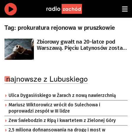
Tag:
prokuratura rejonowa w pruszkowie
Zbiorowy gwałt na 20-latce pod
Warszawą. Pięciu Latynosów zostało
oskarżonych
najnowsze z Lubuskiego
Ulica Dygasińskiego w Żarach z nową nawierzchnią
Mariusz Wiktorowicz wrócił do Sulechowa i
poprowadzi zespół w III lidze
Zew Świebodzin z Ripą i kwartetem z Zielonej Góry
2,5 miliona dofinansowania na drogę i most w