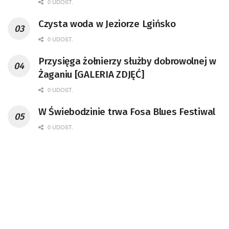
0 UDOST.
Czysta woda w Jeziorze Lgińsko
0 UDOST.
Przysięga żołnierzy służby dobrowolnej w
Żaganiu [GALERIA ZDJĘĆ]
0 UDOST.
W Świebodzinie trwa Fosa Blues Festiwal
0 UDOST.