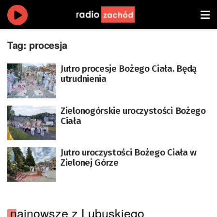
Tag:
procesja
Jutro procesje Bożego Ciała. Będą
utrudnienia
Zielonogórskie uroczystości Bożego
Ciała
Jutro uroczystości Bożego Ciała w
Zielonej Górze
najnowsze z Lubuskiego