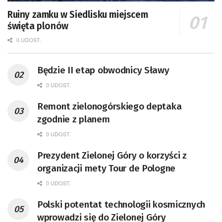
Ruiny zamku w Siedlisku miejscem
święta plonów
0 UDOST.
Będzie II etap obwodnicy Sławy
0 UDOST.
Remont zielonogórskiego deptaka
zgodnie z planem
0 UDOST.
Prezydent Zielonej Góry o korzyści z
organizacji mety Tour de Pologne
0 UDOST.
Polski potentat technologii kosmicznych
wprowadzi się do Zielonej Góry