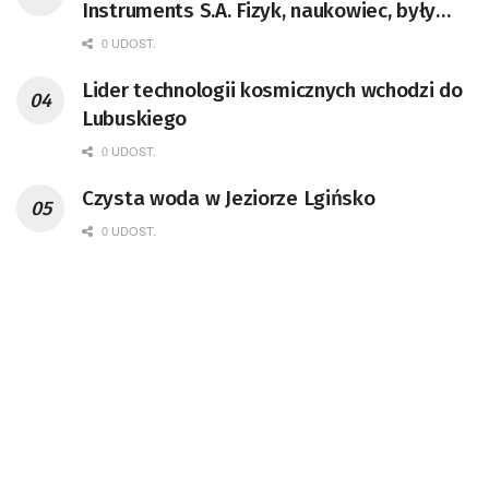
Instruments S.A. Fizyk, naukowiec, były
pracownik CERN w Genewie,
0 UDOST.
przedsiębiorca i nauczyciel akademicki,
Lider technologii kosmicznych wchodzi do
doktor habilitowany nauk fizycznych,
Lubuskiego
koordynator Rady Sektorowej ds.
Kompetencji Przemysłu Lotniczo-
0 UDOST.
Kosmicznego oraz członek Komitetu
Czysta woda w Jeziorze Lgińsko
Badań Kosmicznych i Satelitarnych PAN.
0 UDOST.