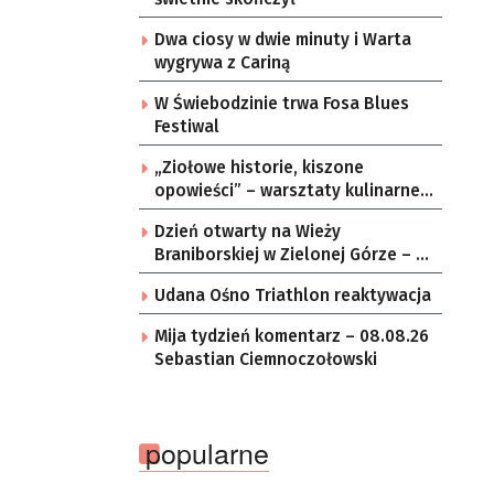
Dwa ciosy w dwie minuty i Warta
wygrywa z Cariną
W Świebodzinie trwa Fosa Blues
Festiwal
„Ziołowe historie, kiszone
opowieści” – warsztaty kulinarne w
zielonogórskich sołectwach
Dzień otwarty na Wieży
Braniborskiej w Zielonej Górze – po
raz ostatni w tym roku
Udana Ośno Triathlon reaktywacja
Mija tydzień komentarz – 08.08.26
Sebastian Ciemnoczołowski
popularne