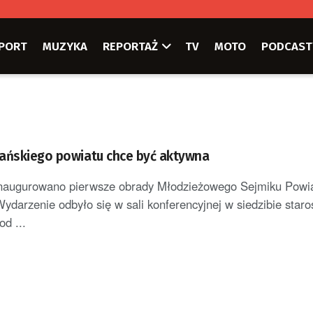
PORT
MUZYKA
REPORTAŻ
TV
MOTO
PODCAST
ańskiego powiatu chce być aktywna
naugurowano pierwsze obrady Młodzieżowego Sejmiku Powi
ydarzenie odbyło się w sali konferencyjnej w siedzibie star
d ...