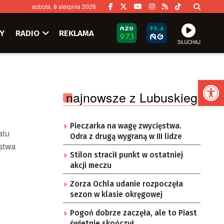
sobota, 8 sierpnia 2026
Y
RADIO
REKLAMA
SŁUCHAJ
Ot
najnowsze z Lubuskiego
Pieczarka na wagę zwycięstwa.
atu
Odra z drugą wygraną w III lidze
ostwa
Stilon stracił punkt w ostatniej
akcji meczu
Zorza Ochla udanie rozpoczęła
sezon w klasie okręgowej
Pogoń dobrze zaczęła, ale to Piast
świetnie skończył