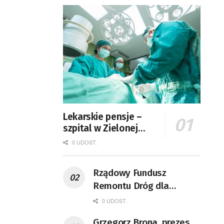
Lekarskie pensje –
szpital w Zielonej
Górze podaje dane
0 UDOST.
Rządowy Fundusz
Remontu Dróg dla
województwa lubuskiego
0 UDOST.
Grzegorz Brona, prezes