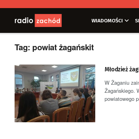
WIADOMOŚCI
S
Tag:
powiat żagańskit
Młodzież żag
W Żaganiu zai
Żagańskiego. W
powiatowego po