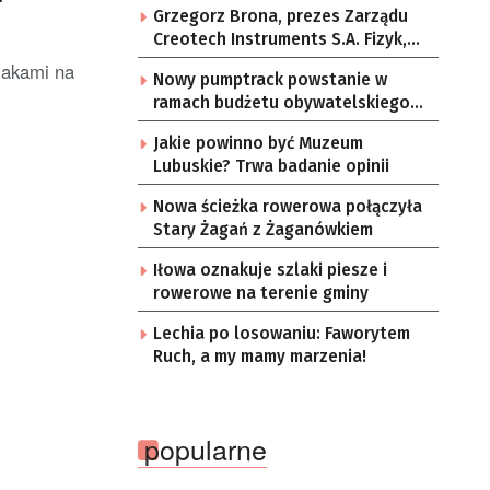
Grzegorz Brona, prezes Zarządu
Creotech Instruments S.A. Fizyk,
naukowiec, były pracownik CERN w
ajakami na
Nowy pumptrack powstanie w
Genewie, przedsiębiorca i
ramach budżetu obywatelskiego
nauczyciel akademicki, doktor
Żar
habilitowany nauk fizycznych,
Jakie powinno być Muzeum
koordynator Rady Sektorowej ds.
Lubuskie? Trwa badanie opinii
Kompetencji Przemysłu Lotniczo-
Kosmicznego oraz członek
Nowa ścieżka rowerowa połączyła
Komitetu Badań Kosmicznych i
Stary Żagań z Żaganówkiem
Satelitarnych PAN.
Iłowa oznakuje szlaki piesze i
rowerowe na terenie gminy
Lechia po losowaniu: Faworytem
Ruch, a my mamy marzenia!
popularne