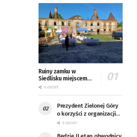
Ruiny zamku w
Siedlisku miejscem
święta plonów
0 UDOST.
Prezydent Zielonej Góry
o korzyści z organizacji
mety Tour de Pologne
0 UDOST.
Będzie II etap obwodnicy