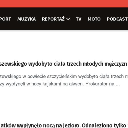
PORT
MUZYKA
REPORTAŻ
TV
MOTO
PODCAST
łszewskiego wydobyto ciała trzech młodych mężczyzn
zewskiego w powiecie szczycieńskim wydobyto ciała trzech 
zy wypłynęli w nocy kajakami na akwen. Prokurator na ...
latków wypłynęło nocą na jezioro. Odnaleziono tylko