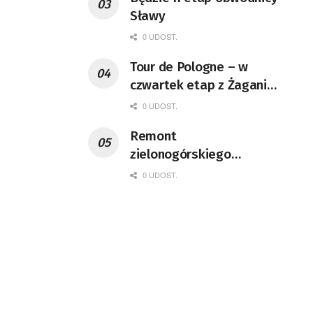
Sławy
0 UDOST.
Tour de Pologne – w
czwartek etap z Żagania
do Karpacza
0 UDOST.
Remont
zielonogórskiego
deptaka zgodnie z
0 UDOST.
planem