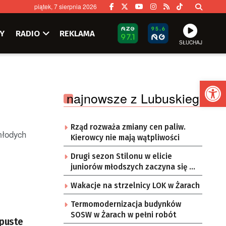
piątek, 7 sierpnia 2026
Y
RADIO
REKLAMA
SŁUCHAJ
Ot
najnowsze z Lubuskiego
Rząd rozważa zmiany cen paliw.
młodych
Kierowcy nie mają wątpliwości
Drugi sezon Stilonu w elicie
juniorów młodszych zaczyna się w
sobotę
Wakacje na strzelnicy LOK w Żarach
Termomodernizacja budynków
SOSW w Żarach w pełni robót
 puste