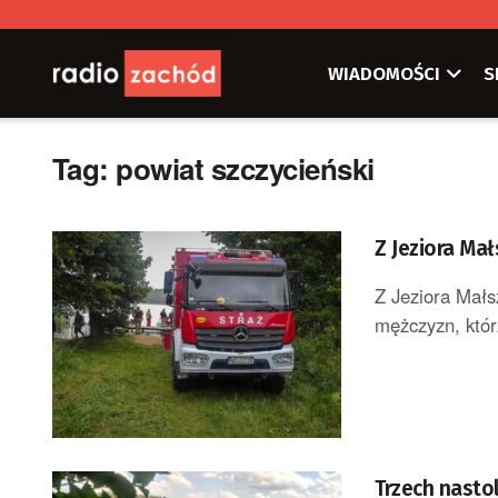
WIADOMOŚCI
S
Tag:
powiat szczycieński
Z Jeziora Ma
Z Jeziora Małs
mężczyzn, któr
Trzech nasto