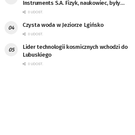
Instruments S.A. Fizyk, naukowiec, były
pracownik CERN w Genewie,
0 UDOST.
przedsiębiorca i nauczyciel akademicki,
Czysta woda w Jeziorze Lgińsko
doktor habilitowany nauk fizycznych,
koordynator Rady Sektorowej ds.
0 UDOST.
Kompetencji Przemysłu Lotniczo-
Lider technologii kosmicznych wchodzi do
Kosmicznego oraz członek Komitetu
Lubuskiego
Badań Kosmicznych i Satelitarnych PAN.
0 UDOST.