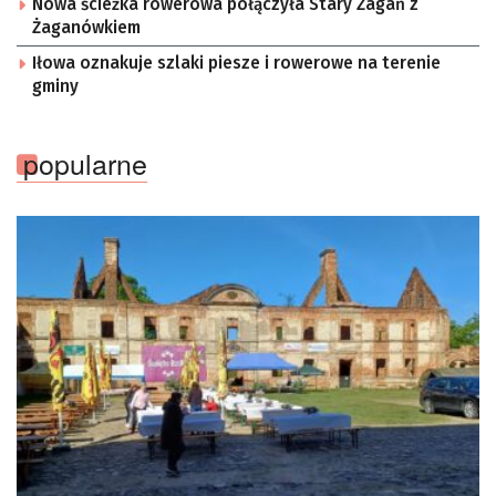
Nowa ścieżka rowerowa połączyła Stary Żagań z
Żaganówkiem
Iłowa oznakuje szlaki piesze i rowerowe na terenie
gminy
popularne