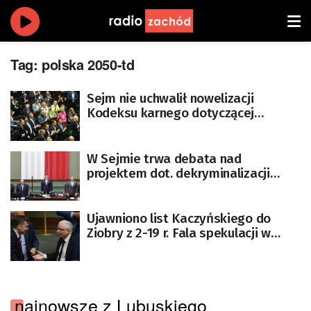
Tag:
polska 2050-td
Sejm nie uchwalił nowelizacji
Kodeksu karnego dotyczącej
dekryminalizacji pomocy w aborcji
W Sejmie trwa debata nad
projektem dot. dekryminalizacji
pomocy w aborcji. Złożono wniosek
o odrzucenie projektu
Ujawniono list Kaczyńskiego do
Ziobry z 2-19 r. Fala spekulacji w
politycznym środowisku
najnowsze z Lubuskiego