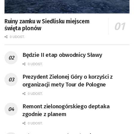
Ruiny zamku w Siedlisku miejscem
święta plonów
0 UDOST.
Będzie II etap obwodnicy Sławy
0 UDOST.
Prezydent Zielonej Góry o korzyści z
organizacji mety Tour de Pologne
0 UDOST.
Remont zielonogórskiego deptaka
zgodnie z planem
0 UDOST.