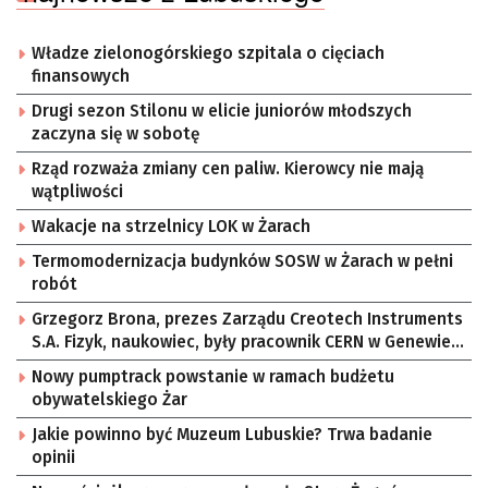
Władze zielonogórskiego szpitala o cięciach
finansowych
Drugi sezon Stilonu w elicie juniorów młodszych
zaczyna się w sobotę
Rząd rozważa zmiany cen paliw. Kierowcy nie mają
wątpliwości
Wakacje na strzelnicy LOK w Żarach
Termomodernizacja budynków SOSW w Żarach w pełni
robót
Grzegorz Brona, prezes Zarządu Creotech Instruments
S.A. Fizyk, naukowiec, były pracownik CERN w Genewie,
przedsiębiorca i nauczyciel akademicki, doktor
Nowy pumptrack powstanie w ramach budżetu
habilitowany nauk fizycznych, koordynator Rady
obywatelskiego Żar
Sektorowej ds. Kompetencji Przemysłu Lotniczo-
Kosmicznego oraz członek Komitetu Badań
Jakie powinno być Muzeum Lubuskie? Trwa badanie
Kosmicznych i Satelitarnych PAN.
opinii