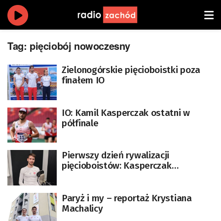
Tag:
pięciobój nowoczesny
Zielonogórskie pięcioboistki poza
finałem IO
IO: Kamil Kasperczak ostatni w
półfinale
Pierwszy dzień rywalizacji
pięcioboistów: Kasperczak
dziewiąty, Maliszewska i Dominiak
na dalszych lokatach
Paryż i my – reportaż Krystiana
Machalicy