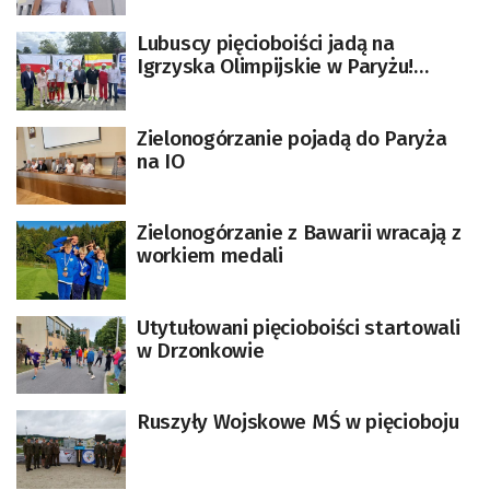
Lubuscy pięcioboiści jadą na
Igrzyska Olimpijskie w Paryżu!
”Jesteśmy gotowi!”
Zielonogórzanie pojadą do Paryża
na IO
Zielonogórzanie z Bawarii wracają z
workiem medali
Utytułowani pięcioboiści startowali
w Drzonkowie
Ruszyły Wojskowe MŚ w pięcioboju