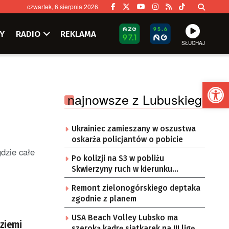
czwartek, 6 sierpnia 2026
Y
RADIO
REKLAMA
SŁUCHAJ
Ot
najnowsze z Lubuskiego
Ukrainiec zamieszany w oszustwa
oskarża policjantów o pobicie
dzie całe
Po kolizji na S3 w pobliżu
Skwierzyny ruch w kierunku
Gorzowa Wlkp. jednym pasem
Remont zielonogórskiego deptaka
zgodnie z planem
USA Beach Volley Lubsko ma
ziemi
szeroką kadrę siatkarek na III ligę