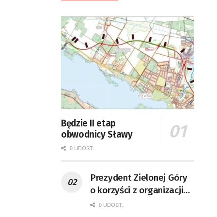
Będzie II etap
obwodnicy Sławy
0 UDOST.
Prezydent Zielonej Góry
o korzyści z organizacji
mety Tour de Pologne
0 UDOST.