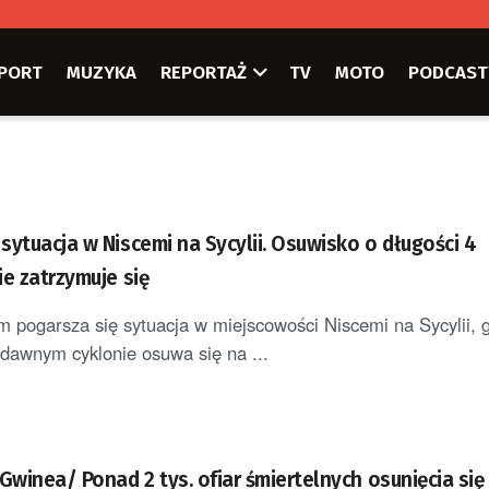
PORT
MUZYKA
REPORTAŻ
TV
MOTO
PODCAST
sytuacja w Niscemi na Sycylii. Osuwisko o długości 4
e zatrzymuje się
 pogarsza się sytuacja w miejscowości Niscemi na Sycylii, g
dawnym cyklonie osuwa się na ...
winea/ Ponad 2 tys. ofiar śmiertelnych osunięcia się 