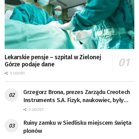
Lekarskie pensje – szpital w Zielonej
Górze podaje dane
0 UDOST.
Grzegorz Brona, prezes Zarządu Creotech
Instruments S.A. Fizyk, naukowiec, były
pracownik CERN w Genewie,
0 UDOST.
przedsiębiorca i nauczyciel akademicki,
Ruiny zamku w Siedlisku miejscem święta
doktor habilitowany nauk fizycznych,
plonów
koordynator Rady Sektorowej ds.