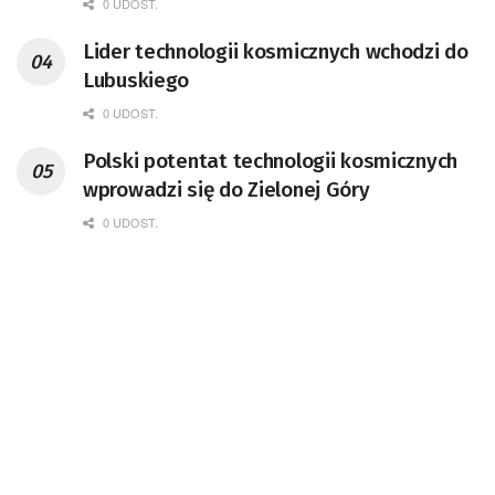
Kompetencji Przemysłu Lotniczo-
0 UDOST.
Kosmicznego oraz członek Komitetu
Lider technologii kosmicznych wchodzi do
Badań Kosmicznych i Satelitarnych PAN.
Lubuskiego
0 UDOST.
Polski potentat technologii kosmicznych
wprowadzi się do Zielonej Góry
0 UDOST.