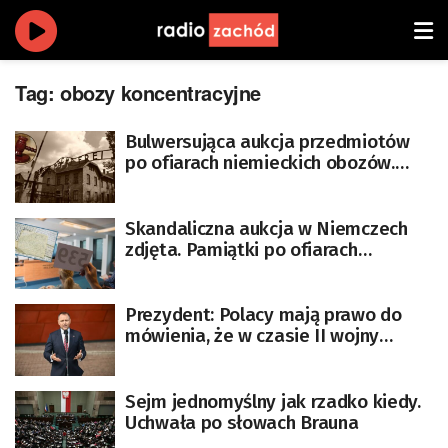
Tag:
obozy koncentracyjne
Bulwersująca aukcja przedmiotów
po ofiarach niemieckich obozów.
Ministerstwo Kultury zapowiada
działanie
Skandaliczna aukcja w Niemczech
zdjęta. Pamiątki po ofiarach
niemieckich zbrodni miały iść pod
młotek [AKTUALIZOWANY]
Prezydent: Polacy mają prawo do
mówienia, że w czasie II wojny
światowej wyjątkowo cierpieli
Sejm jednomyślny jak rzadko kiedy.
Uchwała po słowach Brauna