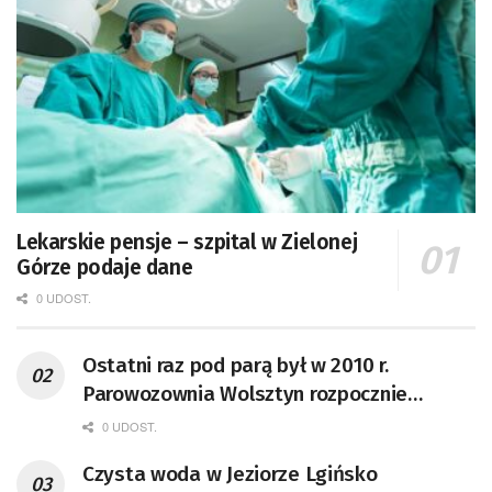
Lekarskie pensje – szpital w Zielonej
Górze podaje dane
0 UDOST.
Ostatni raz pod parą był w 2010 r.
Parowozownia Wolsztyn rozpocznie
remont unikatowego Tr5-65
0 UDOST.
Czysta woda w Jeziorze Lgińsko