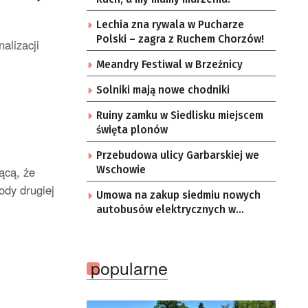
Lechia zna rywala w Pucharze
Polski – zagra z Ruchem Chorzów!
alizacji
Meandry Festiwal w Brzeźnicy
Solniki mają nowe chodniki
Ruiny zamku w Siedlisku miejscem
święta plonów
Przebudowa ulicy Garbarskiej we
ącą, że
Wschowie
dy drugiej
Umowa na zakup siedmiu nowych
autobusów elektrycznych w
Zielonej Górze
popularne