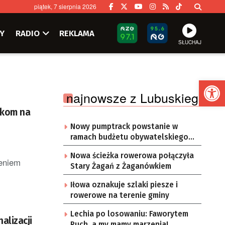
piątek, 7 sierpnia 2026
Y
RADIO
REKLAMA
SŁUCHAJ
Ot
najnowsze z Lubuskiego
akom na
Nowy pumptrack powstanie w
ramach budżetu obywatelskiego
Żar
Nowa ścieżka rowerowa połączyła
żeniem
Stary Żagań z Żaganówkiem
Iłowa oznakuje szlaki piesze i
rowerowe na terenie gminy
Lechia po losowaniu: Faworytem
alizacji
Ruch, a my mamy marzenia!