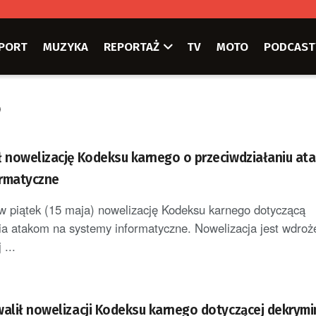
PORT
MUZYKA
REPORTAŻ
TV
MOTO
PODCAST
o
ł nowelizację Kodeksu karnego o przeciwdziałaniu at
ormatyczne
w piątek (15 maja) nowelizację Kodeksu karnego dotyczącą
ia atakom na systemy informatyczne. Nowelizacja jest wdro
 ...
alił nowelizacji Kodeksu karnego dotyczącej dekrymin