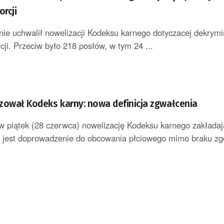
rcji
nie uchwalił nowelizacji Kodeksu karnego dotyczacej dekrymin
ji. Przeciw było 218 posłów, w tym 24 ...
zował Kodeks karny: nowa definicja zgwałcenia
w piątek (28 czerwca) nowelizację Kodeksu karnego zakładaj
 jest doprowadzenie do obcowania płciowego mimo braku zgo