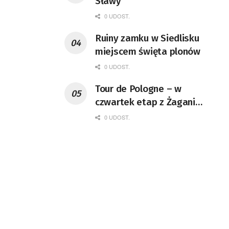
Sławy
0 UDOST.
Ruiny zamku w Siedlisku
miejscem święta plonów
0 UDOST.
Tour de Pologne – w
czwartek etap z Żagania
do Karpacza
0 UDOST.