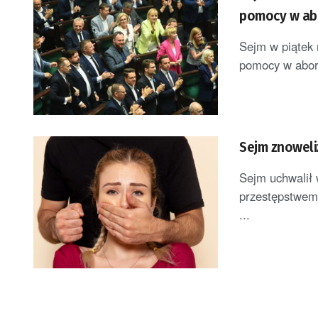
pomocy w abo
Sejm w piątek 
pomocy w aborc
Sejm znoweli
Sejm uchwalił 
przestępstwem
...