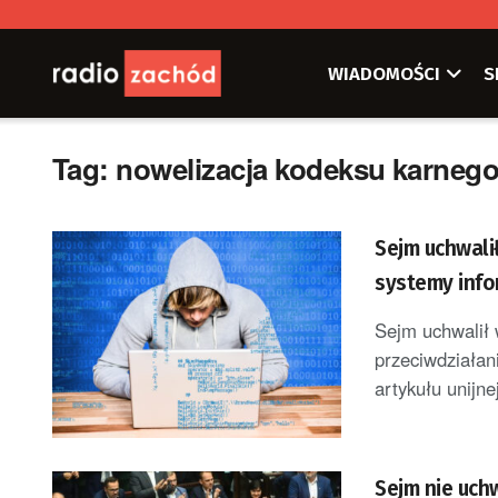
WIADOMOŚCI
S
Tag:
nowelizacja kodeksu karneg
Sejm uchwali
systemy inf
Sejm uchwalił 
przeciwdziałan
artykułu unijnej
Sejm nie uchw