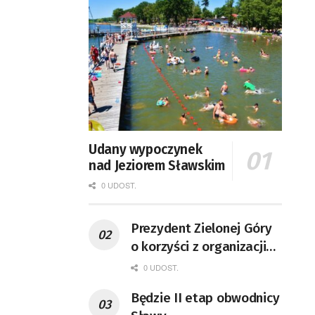
Udany wypoczynek
nad Jeziorem Sławskim
0 UDOST.
Prezydent Zielonej Góry
o korzyści z organizacji
mety Tour de Pologne
0 UDOST.
Będzie II etap obwodnicy