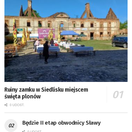
Ruiny zamku w Siedlisku miejscem
święta plonów
0 UDOST.
Będzie II etap obwodnicy Sławy
0 UDOST.