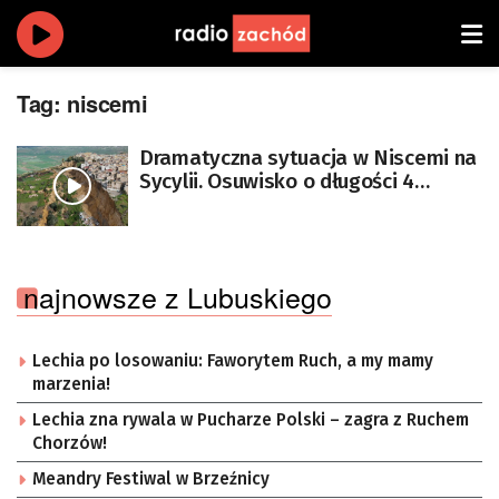
Tag:
niscemi
Dramatyczna sytuacja w Niscemi na
Sycylii. Osuwisko o długości 4
kilometrów nie zatrzymuje się
najnowsze z Lubuskiego
Lechia po losowaniu: Faworytem Ruch, a my mamy
marzenia!
Lechia zna rywala w Pucharze Polski – zagra z Ruchem
Chorzów!
Meandry Festiwal w Brzeźnicy