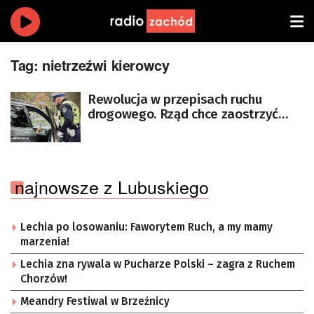
Tag:
nietrzeźwi kierowcy
Rewolucja w przepisach ruchu
drogowego. Rząd chce zaostrzyć
kary dla kierowców
najnowsze z Lubuskiego
Lechia po losowaniu: Faworytem Ruch, a my mamy
marzenia!
Lechia zna rywala w Pucharze Polski – zagra z Ruchem
Chorzów!
Meandry Festiwal w Brzeźnicy