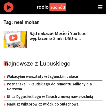
Tag:
neal mohan
Sąd nakazał Mecie i YouTube
wypłacenie 3 mln USD w
przełomowym procesie ws.
uzależnienia dzieci
najnowsze z Lubuskiego
Wakacyjne warsztaty w żagańskim pałacu
Poznańska i Piłsudskiego do remontu. Miliony dla
Gorzowa
Ulica Dygasińskiego w Żarach z nową nawierzchnią
Mariusz Wiktorowicz wrócił do Sulechowa i