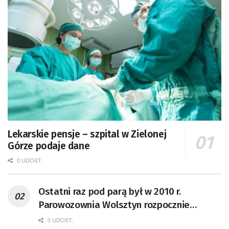
Lekarskie pensje – szpital w Zielonej
Górze podaje dane
0 UDOST.
Ostatni raz pod parą był w 2010 r.
Parowozownia Wolsztyn rozpocznie
remont unikatowego Tr5-65
0 UDOST.