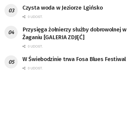
Czysta woda w Jeziorze Lgińsko
0 UDOST.
Przysięga żołnierzy służby dobrowolnej w
Żaganiu [GALERIA ZDJĘĆ]
0 UDOST.
W Świebodzinie trwa Fosa Blues Festiwal
0 UDOST.