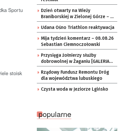
dka Sportu
Dzień otwarty na Wieży
Braniborskiej w Zielonej Górze – po
raz ostatni w tym roku
Udana Ośno Triathlon reaktywacja
Mija tydzień komentarz – 08.08.26
Sebastian Ciemnoczołowski
Przysięga żołnierzy służby
dobrowolnej w Żaganiu [GALERIA
ZDJĘĆ]
iele stoisk
Rządowy Fundusz Remontu Dróg
dla województwa lubuskiego
Czysta woda w Jeziorze Lgińsko
popularne