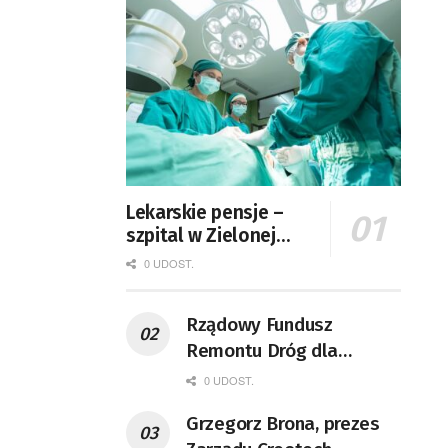
Lekarskie pensje –
szpital w Zielonej
Górze podaje dane
0 UDOST.
Rządowy Fundusz
Remontu Dróg dla
województwa lubuskiego
0 UDOST.
Grzegorz Brona, prezes