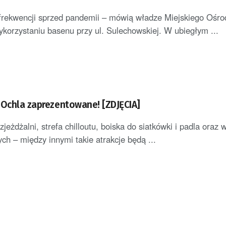
frekwencji sprzed pandemii – mówią władze Miejskiego Ośro
wykorzystaniu basenu przy ul. Sulechowskiej. W ubiegłym ...
2Ochla zaprezentowane! [ZDJĘCIA]
eżdżalni, strefa chilloutu, boiska do siatkówki i padla oraz w
ch – między innymi takie atrakcje będą ...