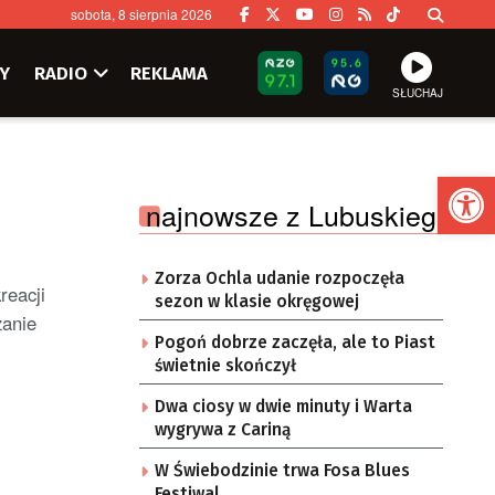
sobota, 8 sierpnia 2026
Y
RADIO
REKLAMA
SŁUCHAJ
Ot
najnowsze z Lubuskiego
Zorza Ochla udanie rozpoczęła
reacji
sezon w klasie okręgowej
zanie
Pogoń dobrze zaczęła, ale to Piast
świetnie skończył
Dwa ciosy w dwie minuty i Warta
wygrywa z Cariną
W Świebodzinie trwa Fosa Blues
Festiwal