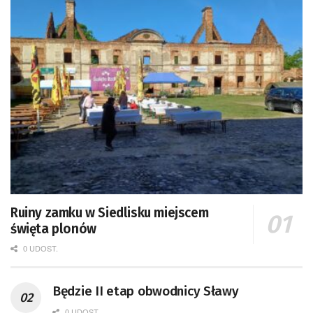
Ruiny zamku w Siedlisku miejscem
święta plonów
0 UDOST.
Będzie II etap obwodnicy Sławy
0 UDOST.