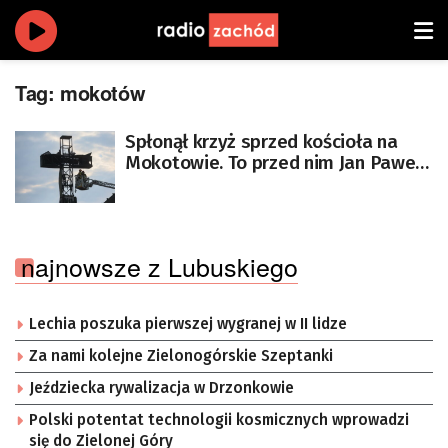
Tag:
mokotów
Spłonął krzyż sprzed kościoła na
Mokotowie. To przed nim Jan Paweł
II odprawił mszę w 1979 r.
najnowsze z Lubuskiego
Lechia poszuka pierwszej wygranej w II lidze
Za nami kolejne Zielonogórskie Szeptanki
Jeździecka rywalizacja w Drzonkowie
Polski potentat technologii kosmicznych wprowadzi
się do Zielonej Góry