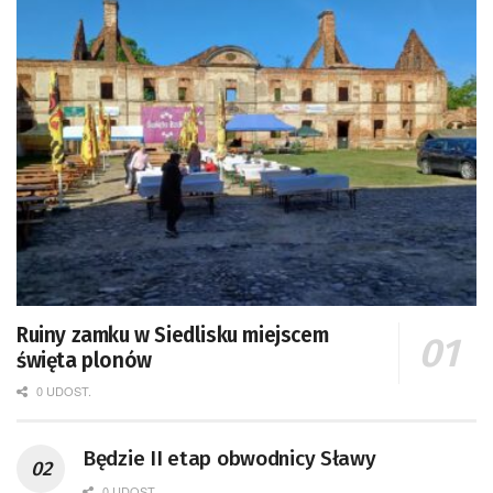
Ruiny zamku w Siedlisku miejscem
święta plonów
0 UDOST.
Będzie II etap obwodnicy Sławy
0 UDOST.