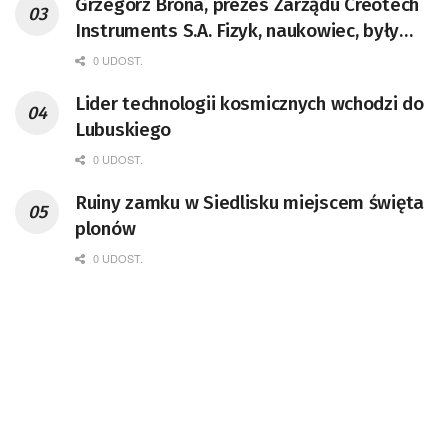
Grzegorz Brona, prezes Zarządu Creotech
Instruments S.A. Fizyk, naukowiec, były
pracownik CERN w Genewie,
0 UDOST.
przedsiębiorca i nauczyciel akademicki,
Lider technologii kosmicznych wchodzi do
doktor habilitowany nauk fizycznych,
Lubuskiego
koordynator Rady Sektorowej ds.
Kompetencji Przemysłu Lotniczo-
0 UDOST.
Kosmicznego oraz członek Komitetu
Ruiny zamku w Siedlisku miejscem święta
Badań Kosmicznych i Satelitarnych PAN.
plonów
0 UDOST.