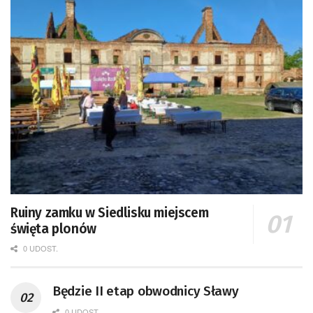
Ruiny zamku w Siedlisku miejscem
święta plonów
0 UDOST.
Będzie II etap obwodnicy Sławy
0 UDOST.