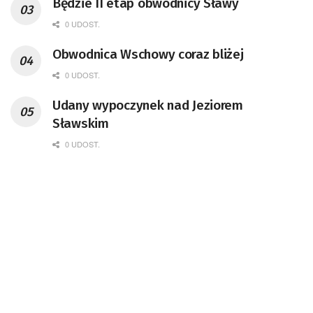
Będzie II etap obwodnicy Sławy
0 UDOST.
Obwodnica Wschowy coraz bliżej
0 UDOST.
Udany wypoczynek nad Jeziorem
Sławskim
0 UDOST.