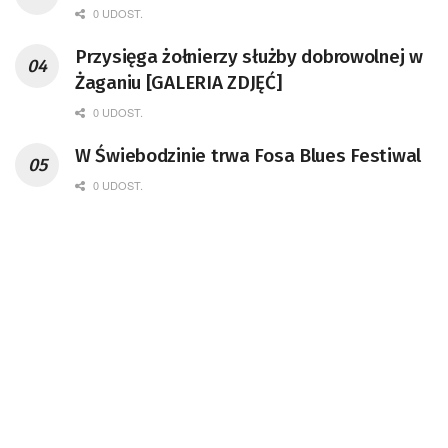
0 UDOST.
Przysięga żołnierzy służby dobrowolnej w
Żaganiu [GALERIA ZDJĘĆ]
0 UDOST.
W Świebodzinie trwa Fosa Blues Festiwal
0 UDOST.