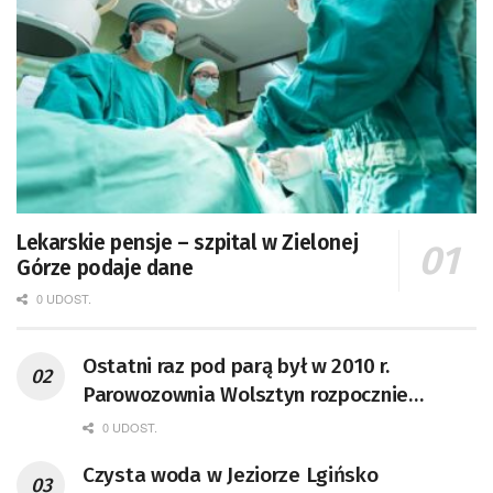
Lekarskie pensje – szpital w Zielonej
Górze podaje dane
0 UDOST.
Ostatni raz pod parą był w 2010 r.
Parowozownia Wolsztyn rozpocznie
remont unikatowego Tr5-65
0 UDOST.
Czysta woda w Jeziorze Lgińsko