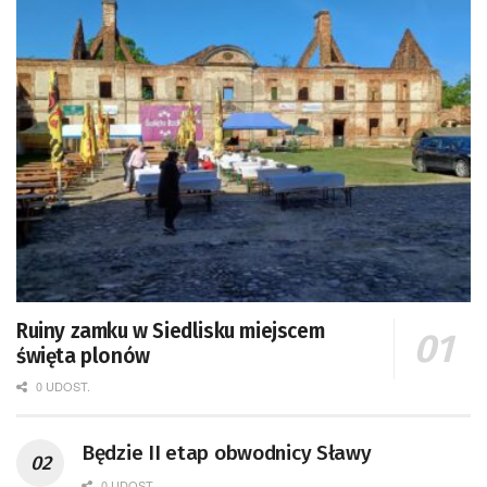
Ruiny zamku w Siedlisku miejscem
święta plonów
0 UDOST.
Będzie II etap obwodnicy Sławy
0 UDOST.