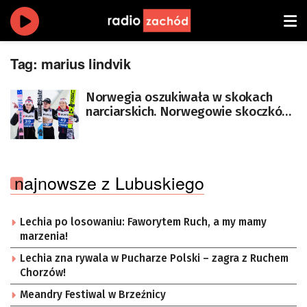
Tag:
marius lindvik
Norwegia oszukiwała w skokach
narciarskich. Norwegowie skoczków
próbują bagatelizować sprawę
najnowsze z Lubuskiego
Lechia po losowaniu: Faworytem Ruch, a my mamy
marzenia!
Lechia zna rywala w Pucharze Polski – zagra z Ruchem
Chorzów!
Meandry Festiwal w Brzeźnicy